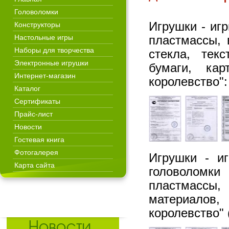
Головоломки
Игрушки - иг
Конструкторы
Настольные игры
пластмассы, 
Наборы для творчества
стекла, тек
Электронные игрушки
бумаги, кар
Интернет-магазин
королевство":
Каталог
Сертификаты
Прайс-лист
Новости
Гостевая книга
Фотогалерея
Игрушки - иг
Карта сайта
головоломки 
пластмассы,
материалов
королевство" 