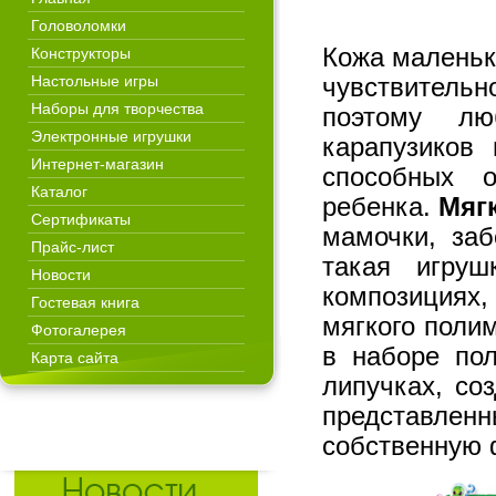
Головоломки
Кожа маленьк
Конструкторы
Настольные игры
чувствитель
Наборы для творчества
поэтому лю
Электронные игрушки
карапузиков 
Интернет-магазин
способных о
Каталог
ребенка.
Мяг
Сертификаты
мамочки, заб
Прайс-лист
такая игруш
Новости
композициях
Гостевая книга
мягкого полим
Фотогалерея
в наборе по
Карта сайта
липучках, со
представле
собственную 