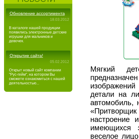
Обновление ассортимента
18.03.2012
В каталоге нашей продукции
появились электронные детские
игрушки для мальчиков и
девочек.
Открытие сайта!
05.02.2012
Мягкий де
Открыт новый сайт компании
"Рус-гейм", на котором Вы
предназнач
сможете ознакомиться с нашей
деятельностью...
изображений
детали на ли
автомобиль, 
«Притворщик 
настроение 
имеющихся э
веселое лицо